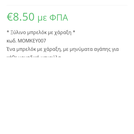
€
8.50
με ΦΠΑ
* Ξύλινο μπρελόκ με χάραξη *
κωδ. MOMKEY007
Ένα μπρελόκ με χάραξη, με μηνύματα αγάπης για
κάθε μοναδική μανούλα.
Για τις μαμάδες που μας διδάσκουν τις αξίες της
ζωής.
Κάθε παραγγελία σε συσκευασία δώρου.
ΠΡΟΣΘΉΚΗ ΣΤΟ ΚΑΛΆΘΙ
Κατηγορία:
Γιορτή της μητέρας