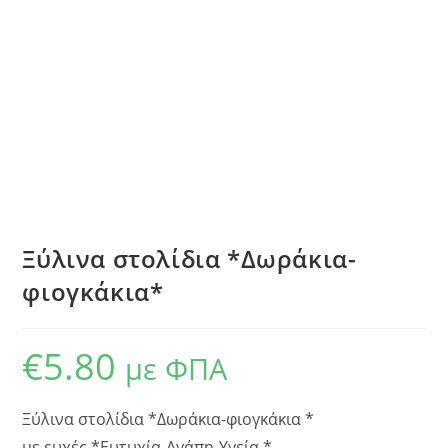
Ξύλινα στολίδια *Δωράκια-
φιογκάκια*
€
5.80
με ΦΠΑ
Ξύλινα στολίδια *Δωράκια-φιογκάκια *
με ευχές *Ευτυχία-Αγάπη-Υγεία *