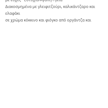
Διακοσμημένα με γλειφιτζούρι, καλικάντζαρο και
ελαφάκι
σε χρώμα κόκκινο και φιόγκο από οργάντζα και
σκοινί.
ΠΡΟΣΘΉΚΗ ΣΤΟ ΚΑΛΆΘΙ
Κατηγορίες:
Γούρια ξύλινα
,
Χριστούγεννα
ΠΕΡΙΓΡΑΦΉ
ΑΞΙΟΛΟΓΉΣΕΙΣ (0)