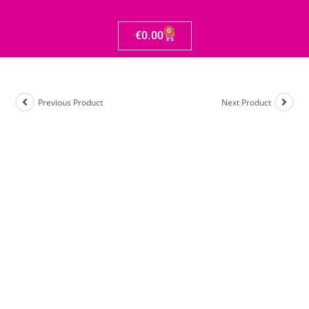
0
€
0.00
Previous Product
Next Product