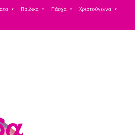
ατα
Παιδικά
Πάσχα
Χριστούγεννα
δα