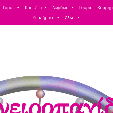
Γάμος
Κουφέτα
Δωράκια
Γούρια
Κοσμήμ
Υποδήματα
Άλλα
νειροπαγί