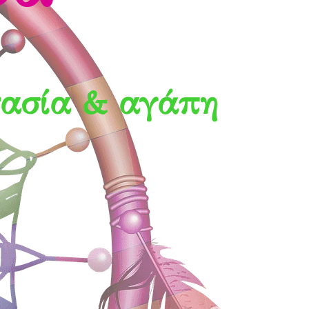
τασία & αγάπη