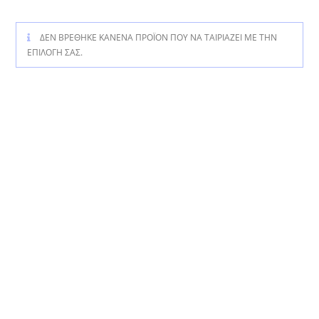
ΔΕΝ ΒΡΈΘΗΚΕ ΚΑΝΈΝΑ ΠΡΟΪΌΝ ΠΟΥ ΝΑ ΤΑΙΡΙΆΖΕΙ ΜΕ ΤΗΝ
ΕΠΙΛΟΓΉ ΣΑΣ.
Κατηγορίες Προϊόντων
ΆΛΛΑ
ΒΆΠΤΙΣΗ
ΒΡΕΦΙΚΆ ΕΊΔΗ ΓΙΑ ΠΑΙΔΙΚΌ ΔΩΜΆΤΙΟ
Κουβερτούλες
Κουνουπιέρες